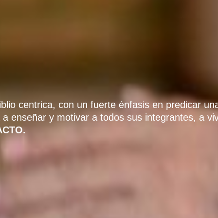
iblio centrica, con un fuerte énfasis en predicar u
a a enseñar y motivar a todos sus integrantes, a vi
ACTO.