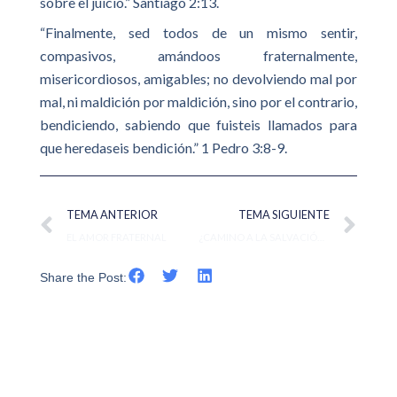
sobre el juicio.” Santiago 2:13.
“Finalmente, sed todos de un mismo sentir,
compasivos, amándoos fraternalmente,
misericordiosos, amigables; no devolviendo mal por
mal, ni maldición por maldición, sino por el contrario,
bendiciendo, sabiendo que fuisteis llamados para
que heredaseis bendición.” 1 Pedro 3:8-9.
Ant
Sig
TEMA ANTERIOR
TEMA SIGUIENTE
EL AMOR FRATERNAL
¿CAMINO A LA SALVACIÓN O A LA CONDENACIÓN?
Share the Post: