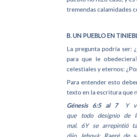
tremendas calamidades con
B. UN PUEBLO EN TINIE
La pregunta podría ser: 
para que le obedeciera?
celestiales y eternos: ¿P
Para entender esto debem
texto en la escritura que
Génesis 6:5 al 7
Y vio
que todo designio de l
mal. 6Y se arrepintió 
dijo Jehová: Raeré de 