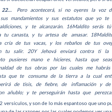
l 22…
Pero acontecerá, si no oyeres la voz d
 sus mandamientos y sus estatutos que yo te 
ldiciones, y te alcanzarán. 16Maldito serás tú
tu canasta, y tu artesa de amasar. 18Maldito
la cría de tus vacas, y los rebaños de tus ov
n tu salir. 20Y Jehová enviará contra ti la
o pusieres mano e hicieres, hasta que seas
aldad de tus obras por las cuales me habrás 
sta que te consuma de la tierra a la cual ent
rirá de tisis, de fiebre, de inflamación y d
con añublo; y te perseguirán hasta que perezc
 versículos, y son de lo más espantoso que uno pu
 una de las razones por las cuales podemos ver una