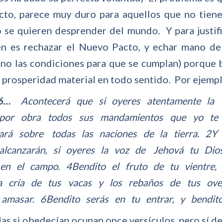
cto, parece muy duro para aquellos que no tiene
o se quieren desprender del mundo. Y para justif
n es rechazar el Nuevo Pacto, y echar mano de 
no las condiciones para que se cumplan) porque ba
 prosperidad material en todo sentido. Por ejemp
 6…
Acontecerá que si oyeres atentamente la 
por obra todos sus mandamientos que yo te 
ará sobre todas las naciones de la tierra. 2
 alcanzarán, si oyeres la voz de Jehová tu Di
en el campo. 4Bendito el fruto de tu vientre, 
la cría de tus vacas y los rebaños de tus ove
amasar. 6Bendito serás en tu entrar, y bendit
as si obedecían ocupan once versículos, pero sí d