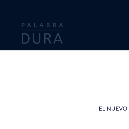
Ir
al
contenido
EL NUEVO 