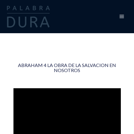
Ir
al
contenido
ABRAHAM 4 LA OBRA DE LA SALVACION EN
NOSOTROS