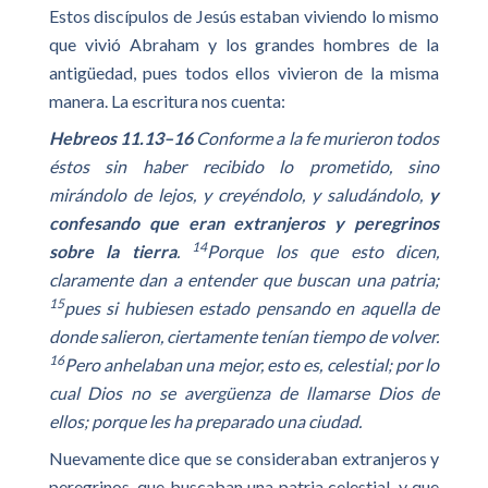
Estos discípulos de Jesús estaban viviendo lo mismo
que vivió Abraham y los grandes hombres de la
antigüedad, pues todos ellos vivieron de la misma
manera. La escritura nos cuenta:
Hebreos 11.13–16
Conforme a la fe murieron todos
éstos sin haber recibido lo prometido, sino
mirándolo de lejos, y creyéndolo, y saludándolo,
y
confesando que eran extranjeros y peregrinos
14
sobre la tierra
.
Porque los que esto dicen,
claramente dan a entender que buscan una patria;
15
pues si hubiesen estado pensando en aquella de
donde salieron, ciertamente tenían tiempo de volver.
16
Pero anhelaban una mejor, esto es, celestial; por lo
cual Dios no se avergüenza de llamarse Dios de
ellos; porque les ha preparado una ciudad.
Nuevamente dice que se consideraban extranjeros y
peregrinos, que buscaban una patria celestial, y que